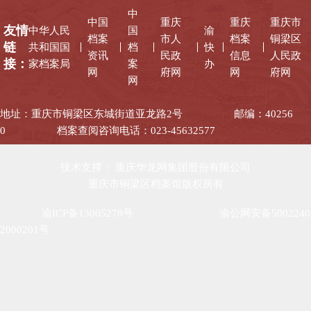
中
中国
重庆
重庆
重庆市
友情
中华人民
国
渝
档案
市人
档案
铜梁区
链
共和国国
档
快
资讯
民政
信息
人民政
接：
家档案局
案
办
网
府网
网
府网
网
地址：重庆市铜梁区东城街道亚龙路2号
邮编：40256
0
档案查阅咨询电话：023-45632577
技术支撑： 重庆华龙网集团股份有限公司
重庆市铜梁区档案馆版权所有
渝ICP备13005278号
渝公网安备5002240
2000201号