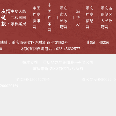
中
中国
重庆
重庆
重庆市
友情
中华人民
国
渝
档案
市人
档案
铜梁区
链
共和国国
档
快
资讯
民政
信息
人民政
接：
家档案局
案
办
网
府网
网
府网
网
地址：重庆市铜梁区东城街道亚龙路2号
邮编：40256
0
档案查阅咨询电话：023-45632577
技术支撑： 重庆华龙网集团股份有限公司
重庆市铜梁区档案馆版权所有
渝ICP备13005278号
渝公网安备5002240
2000201号