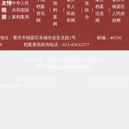
友情
中华人民
国
渝
档案
市人
档案
铜梁区
链
共和国国
档
快
资讯
民政
信息
人民政
接：
家档案局
案
办
网
府网
网
府网
网
地址：重庆市铜梁区东城街道亚龙路2号
邮编：40256
0
档案查阅咨询电话：023-45632577
技术支撑： 重庆华龙网集团股份有限公司
重庆市铜梁区档案馆版权所有
渝ICP备13005278号
渝公网安备5002240
2000201号